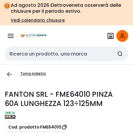
Vai alla
Vai
Ad agosto 2026 Elettroveneta osserverà delle
navigazione
alla
chiusure per il periodo estivo.
pagina
Vedi calendario chiusure
Cerca input
Torna indietro
FANTON SRL - FME64010 PINZA
60A LUNGHEZZA 123÷125MM
copia
Cod. prodotto FME64010