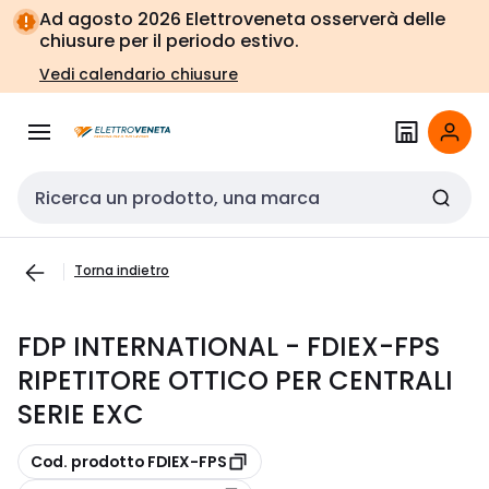
Vai alla
Vai
Ad agosto 2026 Elettroveneta osserverà delle
navigazione
alla
chiusure per il periodo estivo.
pagina
Vedi calendario chiusure
Cerca input
Torna indietro
FDP INTERNATIONAL - FDIEX-FPS
RIPETITORE OTTICO PER CENTRALI
SERIE EXC
copia
Cod. prodotto FDIEX-FPS