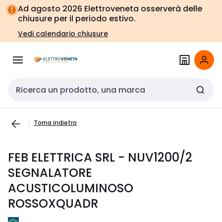
Vai alla
Vai
Ad agosto 2026 Elettroveneta osserverà delle
navigazione
alla
chiusure per il periodo estivo.
pagina
Vedi calendario chiusure
Cerca input
Torna indietro
FEB ELETTRICA SRL - NUV1200/2
SEGNALATORE
ACUSTICOLUMINOSO
ROSSOXQUADR