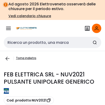
Vai alla
Vai
Ad agosto 2026 Elettroveneta osserverà delle
navigazione
alla
chiusure per il periodo estivo.
pagina
Vedi calendario chiusure
Cerca input
Torna indietro
FEB ELETTRICA SRL - NUV2021
PULSANTE UNIPOLARE GENERICO
copia
Cod. prodotto NUV2021