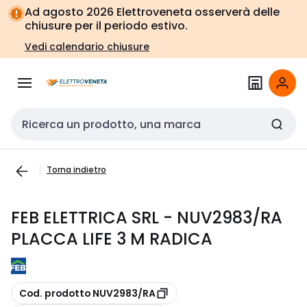
Vai alla
Vai
Ad agosto 2026 Elettroveneta osserverà delle
navigazione
alla
chiusure per il periodo estivo.
pagina
Vedi calendario chiusure
Cerca input
Torna indietro
FEB ELETTRICA SRL - NUV2983/RA
PLACCA LIFE 3 M RADICA
copia
Cod. prodotto NUV2983/RA