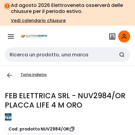
Vai alla
Vai
Ad agosto 2026 Elettroveneta osserverà delle
navigazione
alla
chiusure per il periodo estivo.
pagina
Vedi calendario chiusure
Cerca input
Torna indietro
FEB ELETTRICA SRL - NUV2984/OR
PLACCA LIFE 4 M ORO
copia
Cod. prodotto NUV2984/OR