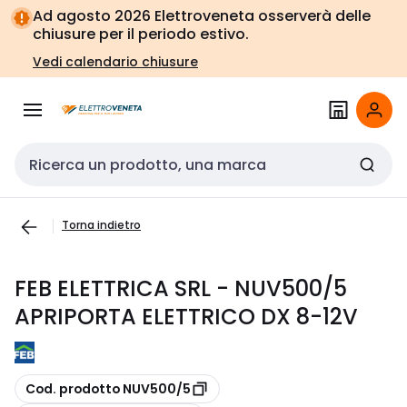
Vai alla
Vai
Ad agosto 2026 Elettroveneta osserverà delle
navigazione
alla
chiusure per il periodo estivo.
pagina
Vedi calendario chiusure
Cerca input
Torna indietro
FEB ELETTRICA SRL - NUV500/5
APRIPORTA ELETTRICO DX 8-12V
copia
Cod. prodotto NUV500/5