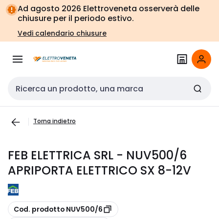
Vai alla
Vai
Ad agosto 2026 Elettroveneta osserverà delle
navigazione
alla
chiusure per il periodo estivo.
pagina
Vedi calendario chiusure
Cerca input
Torna indietro
FEB ELETTRICA SRL - NUV500/6
APRIPORTA ELETTRICO SX 8-12V
copia
Cod. prodotto NUV500/6