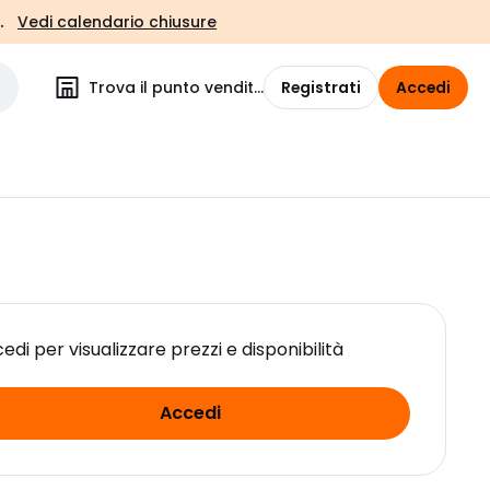
.
Vedi calendario chiusure
Trova il punto vendita
Registrati
Accedi
edi per visualizzare prezzi e disponibilità
Accedi