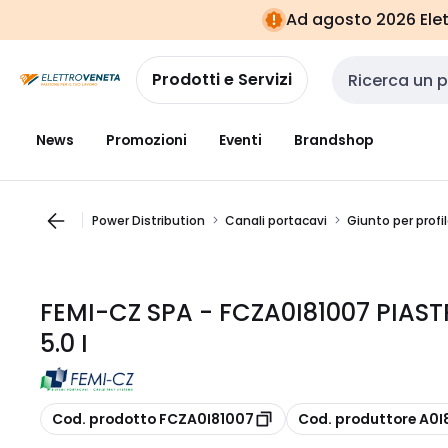
Vai alla
Vai
Ad agosto 2026 Elett
navigazione
alla
pagina
Prodotti e Servizi
Cerca input
News
Promozioni
Eventi
Brandshop
Power Distribution
Canali portacavi
Giunto per profil
FEMI-CZ SPA - FCZA0I81007 PIAST
5.0 I
copia
copia
Cod. prodotto FCZA0I81007
Cod. produttore A0I