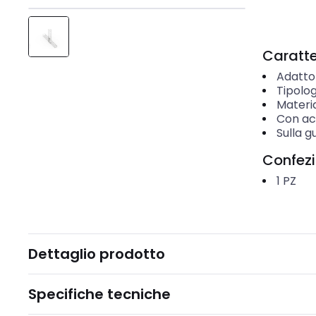
Caratter
Adatto
Tipolog
Materi
Con ac
Sulla g
Confez
1
PZ
Dettaglio prodotto
Specifiche tecniche