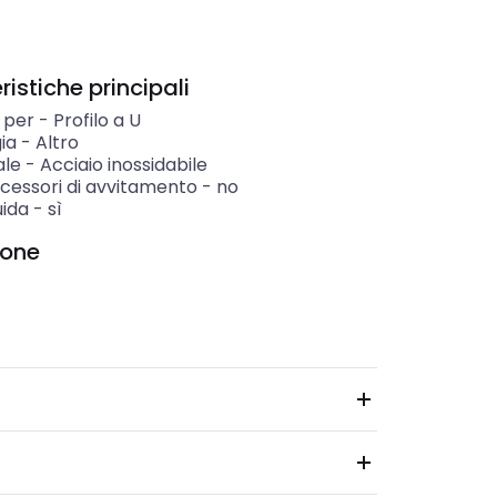
istiche principali
 per
-
Profilo a U
ia
-
Altro
ale
-
Acciaio inossidabile
cessori di avvitamento
-
no
uida
-
sì
ione