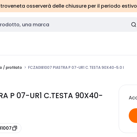
roveneta osserverà delle chiusure per il periodo estivo
o / profilato
FCZA0I81007 PIASTRA P 07-UR1 C.TESTA 90X40-5.0 I
RA P 07-UR1 C.TESTA 90X40-
Acc
81007