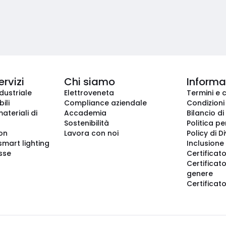
ervizi
Chi siamo
Informaz
dustriale
Elettroveneta
Termini e 
ili
Compliance aziendale
Condizioni
ateriali di
Accademia
Bilancio di
Sostenibilità
Politica pe
ion
Lavora con noi
Policy di D
smart lighting
Inclusione 
sse
Certificato
Certificato
genere
Certificat