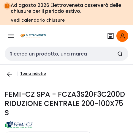
Vai alla
Vai
Ad agosto 2026 Elettroveneta osserverà delle
navigazione
alla
chiusure per il periodo estivo.
pagina
Vedi calendario chiusure
Cerca input
Torna indietro
FEMI-CZ SPA - FCZA3S20F3C200D
RIDUZIONE CENTRALE 200-100X75
S