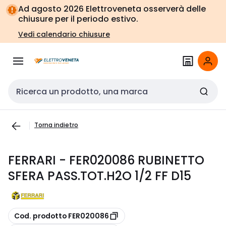
Vai alla
Vai
Ad agosto 2026 Elettroveneta osserverà delle
navigazione
alla
chiusure per il periodo estivo.
pagina
Vedi calendario chiusure
Cerca input
Torna indietro
FERRARI - FER020086 RUBINETTO
SFERA PASS.TOT.H2O 1/2 FF D15
copia
Cod. prodotto FER020086