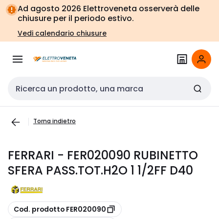
Vai alla
Vai
Ad agosto 2026 Elettroveneta osserverà delle
navigazione
alla
chiusure per il periodo estivo.
pagina
Vedi calendario chiusure
Cerca input
Torna indietro
FERRARI - FER020090 RUBINETTO
SFERA PASS.TOT.H2O 1 1/2FF D40
copia
Cod. prodotto FER020090