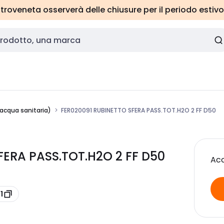
roveneta osserverà delle chiusure per il periodo estivo
(acqua sanitaria)
FER020091 RUBINETTO SFERA PASS.TOT.H2O 2 FF D50
FERA PASS.TOT.H2O 2 FF D50
Acc
1