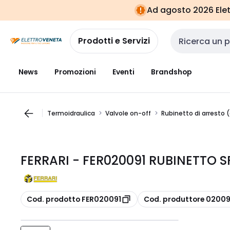
Vai alla
Vai
Ad agosto 2026 Elett
navigazione
alla
pagina
Prodotti e Servizi
Cerca input
News
Promozioni
Eventi
Brandshop
Termoidraulica
Valvole on-off
Rubinetto di arresto 
FERRARI - FER020091 RUBINETTO S
copia
copia
Cod. prodotto FER020091
Cod. produttore 02009