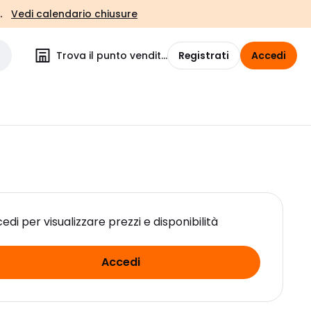
.
Vedi calendario chiusure
Trova il punto vendita
Registrati
Accedi
edi per visualizzare prezzi e disponibilità
Accedi