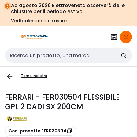
Vai alla
Vai
Ad agosto 2026 Elettroveneta osserverà delle
navigazione
alla
chiusure per il periodo estivo.
pagina
Vedi calendario chiusure
Cerca input
Torna indietro
FERRARI - FER030504 FLESSIBILE
GPL 2 DADI SX 200CM
copia
Cod. prodotto FER030504