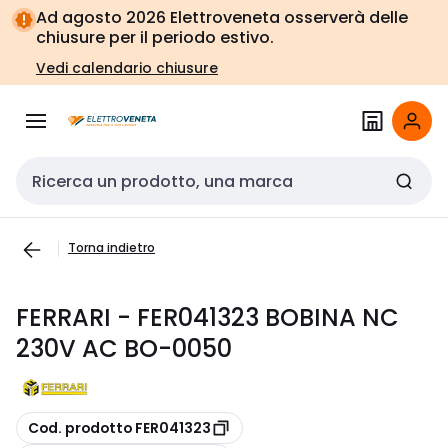
Vai alla
Vai
Ad agosto 2026 Elettroveneta osserverà delle
navigazione
alla
chiusure per il periodo estivo.
pagina
Vedi calendario chiusure
Cerca input
Torna indietro
FERRARI - FER041323 BOBINA NC
230V AC BO-0050
copia
Cod. prodotto FER041323