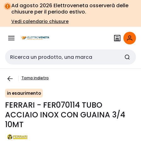
Vai alla
Vai
Ad agosto 2026 Elettroveneta osserverà delle
navigazione
alla
chiusure per il periodo estivo.
pagina
Vedi calendario chiusure
Cerca input
Torna indietro
in esaurimento
FERRARI - FER070114 TUBO
ACCIAIO INOX CON GUAINA 3/4
10MT