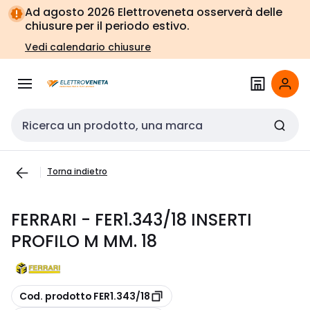
Vai alla
Vai
Ad agosto 2026 Elettroveneta osserverà delle
navigazione
alla
chiusure per il periodo estivo.
pagina
Vedi calendario chiusure
Cerca input
Torna indietro
FERRARI - FER1.343/18 INSERTI
PROFILO M MM. 18
copia
Cod. prodotto FER1.343/18