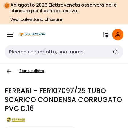
Vai alla
Vai
Ad agosto 2026 Elettroveneta osserverà delle
navigazione
alla
chiusure per il periodo estivo.
pagina
Vedi calendario chiusure
Cerca input
Torna indietro
FERRARI - FER107097/25 TUBO
SCARICO CONDENSA CORRUGATO
PVC D.16