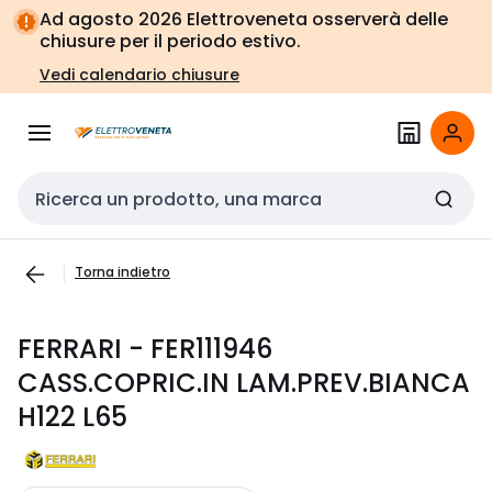
Vai alla
Vai
Ad agosto 2026 Elettroveneta osserverà delle
navigazione
alla
chiusure per il periodo estivo.
pagina
Vedi calendario chiusure
Cerca input
Torna indietro
FERRARI - FER111946
CASS.COPRIC.IN LAM.PREV.BIANCA
H122 L65