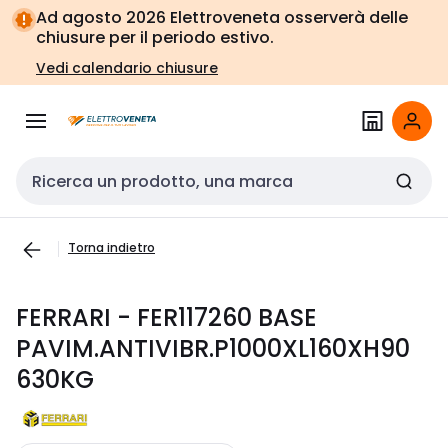
Vai alla
Vai
Ad agosto 2026 Elettroveneta osserverà delle
navigazione
alla
chiusure per il periodo estivo.
pagina
Vedi calendario chiusure
Cerca input
Torna indietro
FERRARI - FER117260 BASE
PAVIM.ANTIVIBR.P1000XL160XH90
630KG