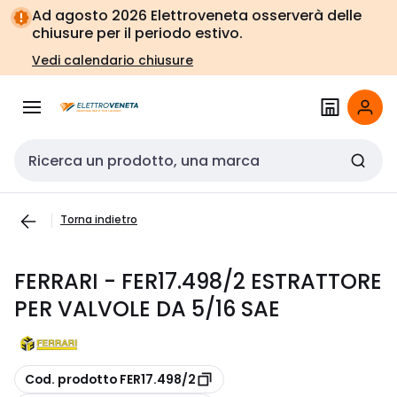
Vai alla
Vai
Ad agosto 2026 Elettroveneta osserverà delle
navigazione
alla
chiusure per il periodo estivo.
pagina
Vedi calendario chiusure
Cerca input
Torna indietro
FERRARI - FER17.498/2 ESTRATTORE
PER VALVOLE DA 5/16 SAE
copia
Cod. prodotto FER17.498/2