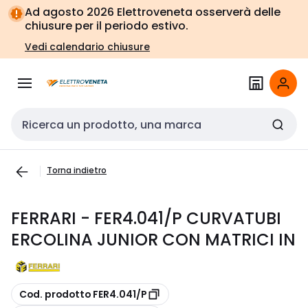
Vai alla
Vai
Ad agosto 2026 Elettroveneta osserverà delle
navigazione
alla
chiusure per il periodo estivo.
pagina
Vedi calendario chiusure
Cerca input
Torna indietro
FERRARI - FER4.041/P CURVATUBI
ERCOLINA JUNIOR CON MATRICI IN
copia
Cod. prodotto FER4.041/P