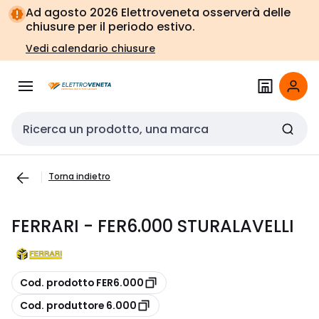
Vai alla
Vai
Ad agosto 2026 Elettroveneta osserverà delle
navigazione
alla
chiusure per il periodo estivo.
pagina
Vedi calendario chiusure
Cerca input
Torna indietro
FERRARI - FER6.000 STURALAVELLI
copia
Cod. prodotto FER6.000
copia
Cod. produttore 6.000