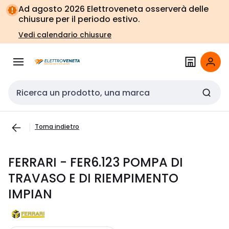
Vai alla
Vai
Ad agosto 2026 Elettroveneta osserverà delle
navigazione
alla
chiusure per il periodo estivo.
pagina
Vedi calendario chiusure
Cerca input
Torna indietro
FERRARI - FER6.123 POMPA DI
TRAVASO E DI RIEMPIMENTO
IMPIAN