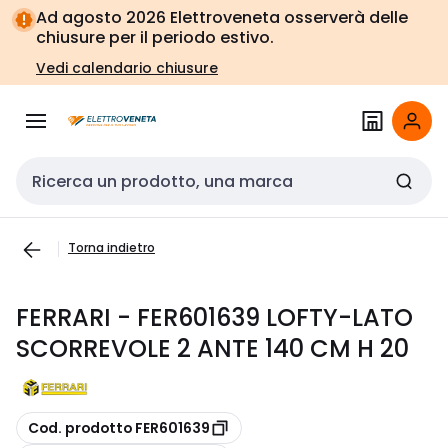
Vai alla
Vai
Ad agosto 2026 Elettroveneta osserverà delle
navigazione
alla
chiusure per il periodo estivo.
pagina
Vedi calendario chiusure
Cerca input
Torna indietro
FERRARI - FER601639 LOFTY-LATO
SCORREVOLE 2 ANTE 140 CM H 20
copia
Cod. prodotto FER601639