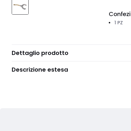
Confez
1
PZ
Dettaglio prodotto
Descrizione estesa