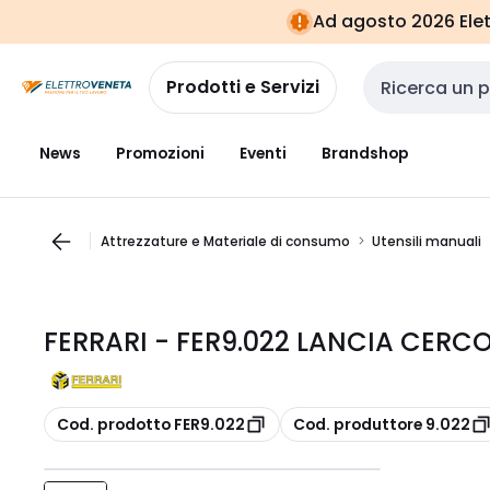
Vai alla
Vai
Ad agosto 2026 Elett
navigazione
alla
pagina
Prodotti e Servizi
Cerca input
News
Promozioni
Eventi
Brandshop
Attrezzature e Materiale di consumo
Utensili manuali
FERRARI - FER9.022 LANCIA CERC
copia
copia
Cod. prodotto FER9.022
Cod. produttore 9.022