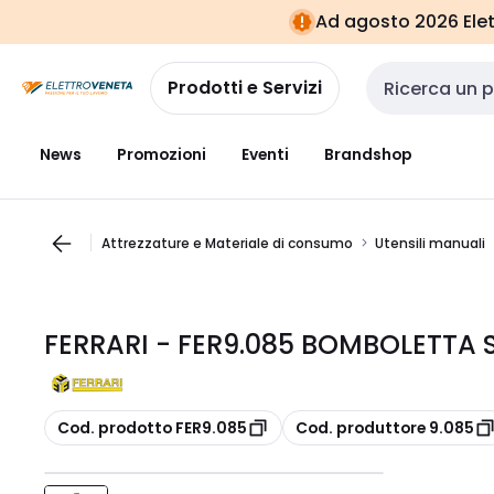
Vai alla
Vai
Ad agosto 2026 Elett
navigazione
alla
pagina
Prodotti e Servizi
Cerca input
News
Promozioni
Eventi
Brandshop
Attrezzature e Materiale di consumo
Utensili manuali
FERRARI - FER9.085 BOMBOLETTA
copia
copia
Cod. prodotto FER9.085
Cod. produttore 9.085