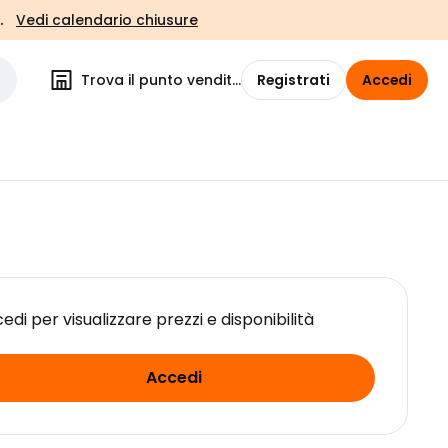
.
Vedi calendario chiusure
Trova il punto vendita
Registrati
Accedi
edi per visualizzare prezzi e disponibilità
Accedi