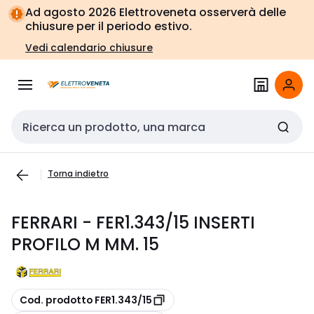
Vai alla
Vai
Ad agosto 2026 Elettroveneta osserverà delle
navigazione
alla
chiusure per il periodo estivo.
pagina
Vedi calendario chiusure
Cerca input
Torna indietro
FERRARI - FER1.343/15 INSERTI
PROFILO M MM. 15
copia
Cod. prodotto FER1.343/15