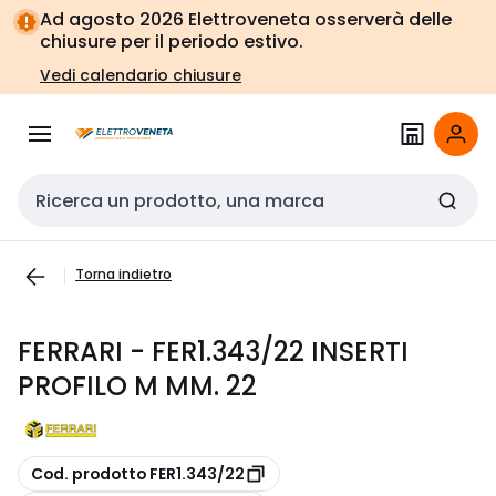
Vai alla
Vai
Ad agosto 2026 Elettroveneta osserverà delle
navigazione
alla
chiusure per il periodo estivo.
pagina
Vedi calendario chiusure
Cerca input
Torna indietro
FERRARI - FER1.343/22 INSERTI
PROFILO M MM. 22
copia
Cod. prodotto FER1.343/22