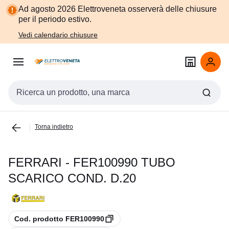
Vai alla
Vai
Ad agosto 2026 Elettroveneta osserverà delle chiusure
navigazione
alla
per il periodo estivo.
pagina
Vedi calendario chiusure
Cerca input
Torna indietro
FERRARI - FER100990 TUBO
SCARICO COND. D.20
copia
Cod. prodotto FER100990