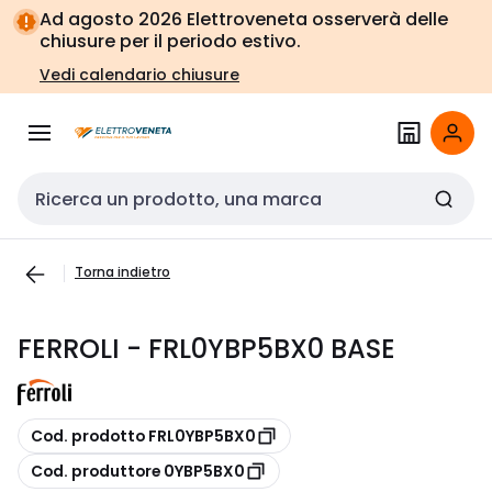
Vai alla
Vai
Ad agosto 2026 Elettroveneta osserverà delle
navigazione
alla
chiusure per il periodo estivo.
pagina
Vedi calendario chiusure
Cerca input
Torna indietro
FERROLI - FRL0YBP5BX0 BASE
copia
Cod. prodotto FRL0YBP5BX0
copia
Cod. produttore 0YBP5BX0