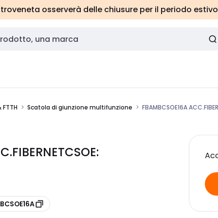
roveneta osserverà delle chiusure per il periodo estivo
& FTTH
Scatola di giunzione multifunzione
FBAMBCSOE16A ACC.FIBE
C.FIBERNETCSOE:
Acc
MBCSOE16A