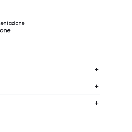
entazione
ione