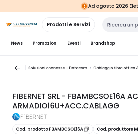
Vai alla
Vai
Ad agosto 2026 Elett
navigazione
alla
pagina
Prodotti e Servizi
Cerca input
News
Promozioni
Eventi
Brandshop
Soluzioni connesse - Datacom
Cablaggio fibra ottica 
FIBERNET SRL - FBAMBCSOE16A AC
ARMADIO16U+ACC.CABLAGG
copia
copia
Cod. prodotto FBAMBCSOE16A
Cod. produttore 