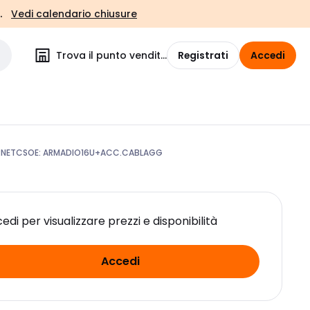
.
Vedi calendario chiusure
Trova il punto vendita
Registrati
Accedi
RNETCSOE: ARMADIO16U+ACC.CABLAGG
edi per visualizzare prezzi e disponibilità
Accedi