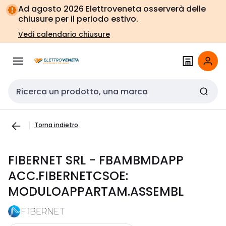
Vai alla
Vai
Ad agosto 2026 Elettroveneta osserverà delle
navigazione
alla
chiusure per il periodo estivo.
pagina
Vedi calendario chiusure
Cerca input
Torna indietro
FIBERNET SRL - FBAMBMDAPP
ACC.FIBERNETCSOE:
MODULOAPPARTAM.ASSEMBL