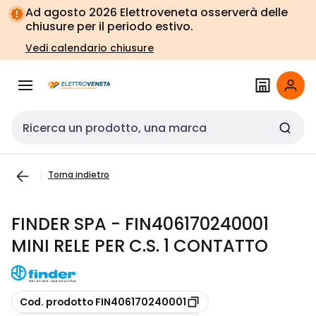
Vai alla
Vai
Ad agosto 2026 Elettroveneta osserverà delle
navigazione
alla
chiusure per il periodo estivo.
pagina
Vedi calendario chiusure
Cerca input
Torna indietro
FINDER SPA - FIN406170240001
MINI RELE PER C.S. 1 CONTATTO
copia
Cod. prodotto FIN406170240001