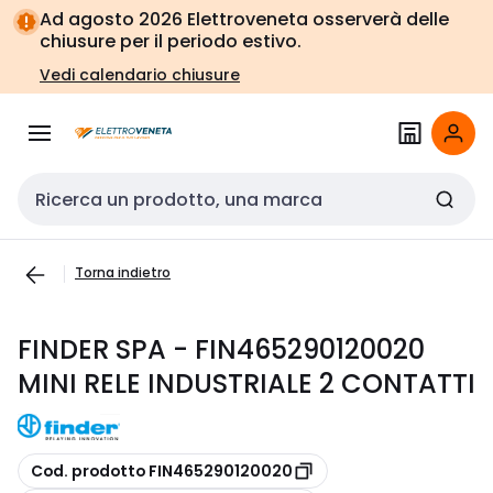
Vai alla
Vai
Ad agosto 2026 Elettroveneta osserverà delle
navigazione
alla
chiusure per il periodo estivo.
pagina
Vedi calendario chiusure
Cerca input
Torna indietro
FINDER SPA - FIN465290120020
MINI RELE INDUSTRIALE 2 CONTATTI
copia
Cod. prodotto FIN465290120020