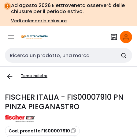
Vai alla
Vai
Ad agosto 2026 Elettroveneta osserverà delle
navigazione
alla
chiusure per il periodo estivo.
pagina
Vedi calendario chiusure
Cerca input
Torna indietro
FISCHER ITALIA - FIS00007910 PN
PINZA PIEGANASTRO
copia
Cod. prodotto FIS00007910