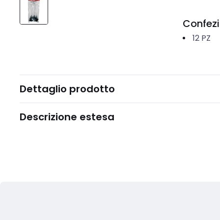
Confez
12
PZ
Dettaglio prodotto
Descrizione estesa