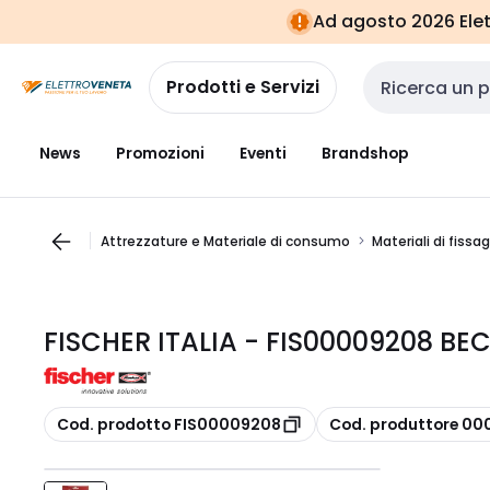
Vai alla
Vai
Ad agosto 2026 Elett
navigazione
alla
pagina
Prodotti e Servizi
Cerca input
News
Promozioni
Eventi
Brandshop
Attrezzature e Materiale di consumo
Materiali di fissa
FISCHER ITALIA - FIS00009208 BE
copia
copia
Cod. prodotto FIS00009208
Cod. produttore 0