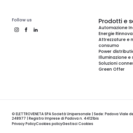
Follow us
Prodotti e s
Automazione In
Energie Rinnovab
Attrezzature e m
consumo
Power distribut
Illuminazione e 
Soluzioni conne
Green Offer
© ELETTROVENETA SPA Società Unipersonale | Sede: Padova Viale della
248977 | Registro Imprese di Padova n. 44121bis
Privacy Policy
Cookies policy
Gestisci Cookies