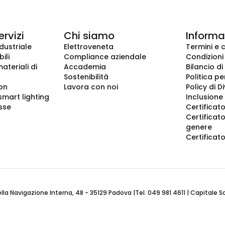
ervizi
Chi siamo
Informaz
dustriale
Elettroveneta
Termini e 
ili
Compliance aziendale
Condizioni
ateriali di
Accademia
Bilancio di
Sostenibilità
Politica pe
ion
Lavora con noi
Policy di D
smart lighting
Inclusione 
sse
Certificato
Certificato
genere
Certificat
 Navigazione Interna, 48 - 35129 Padova |Tel. 049 981 4611 | Capitale Soci