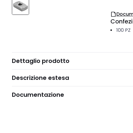
Docum
Confez
100
PZ
Dettaglio prodotto
Descrizione estesa
Documentazione