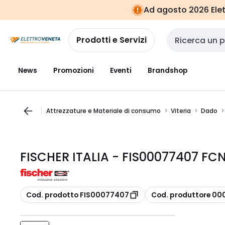
Vai alla
Vai
Ad agosto 2026 Elett
navigazione
alla
pagina
Prodotti e Servizi
Cerca input
News
Promozioni
Eventi
Brandshop
Attrezzature e Materiale di consumo
Viteria
Dado
FISCHER ITALIA - FIS00077407 F
copia
copia
Cod. prodotto FIS00077407
Cod. produttore 0