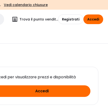
.
Vedi calendario chiusure
Trova il punto vendita
Registrati
Accedi
edi per visualizzare prezzi e disponibilità
Accedi