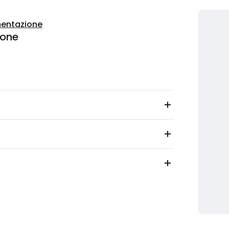
entazione
ione