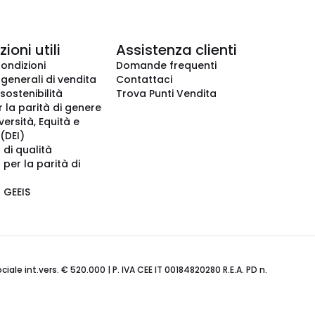
ioni utili
Assistenza clienti
condizioni
Domande frequenti
 generali di vendita
Contattaci
 sostenibilità
Trova Punti Vendita
r la parità di genere
iversità, Equità e
(DEI)
 di qualità
 per la parità di
o GEEIS
ale int.vers. € 520.000 | P. IVA CEE IT 00184820280 R.E.A. PD n.