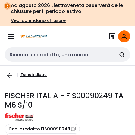
Vai alla
Vai
Ad agosto 2026 Elettroveneta osserverà delle
navigazione
alla
chiusure per il periodo estivo.
pagina
Vedi calendario chiusure
Cerca input
Torna indietro
FISCHER ITALIA - FIS00090249 TA
M6 S/10
copia
Cod. prodotto FIS00090249