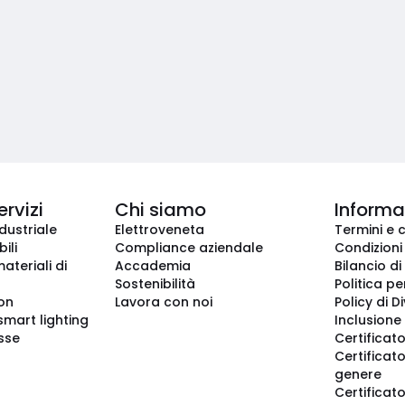
ervizi
Chi siamo
Informaz
dustriale
Elettroveneta
Termini e 
ili
Compliance aziendale
Condizioni
ateriali di
Accademia
Bilancio di
Sostenibilità
Politica pe
ion
Lavora con noi
Policy di D
smart lighting
Inclusione 
sse
Certificato
Certificato
genere
Certificat