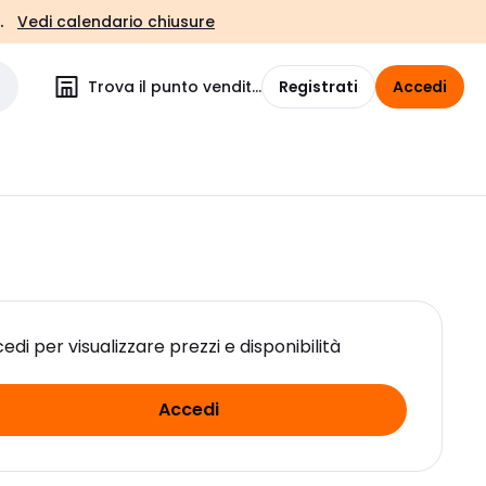
.
Vedi calendario chiusure
Trova il punto vendita
Registrati
Accedi
edi per visualizzare prezzi e disponibilità
Accedi