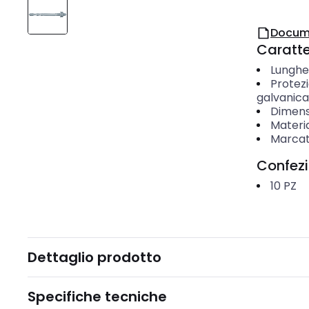
Docum
Caratter
Lunghe
Protezi
galvanica
Dimensi
Materi
Marcat
Confez
10
PZ
Dettaglio prodotto
Specifiche tecniche