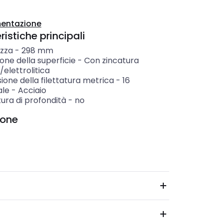
entazione
istiche principali
zza
-
298
mm
one della superficie
-
Con zincatura
/elettrolitica
one della filettatura metrica
-
16
ale
-
Acciaio
ura di profondità
-
no
ione