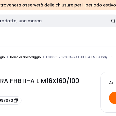
roveneta osserverà delle chiusure per il periodo estivo
ggio
Barra di ancoraggio
FIS00097070 BARRA FHB II-A L M16X160/100
RA FHB II-A L M16X160/100
Acc
0097070