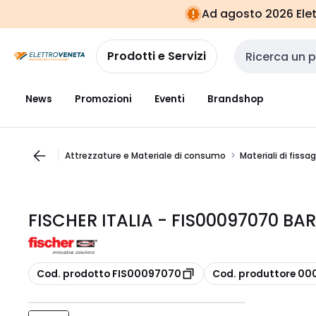
Vai alla
Vai
Ad agosto 2026 Elett
navigazione
alla
pagina
Prodotti e Servizi
Cerca input
News
Promozioni
Eventi
Brandshop
Attrezzature e Materiale di consumo
Materiali di fissa
FISCHER ITALIA - FIS00097070 BAR
copia
copia
Cod. prodotto FIS00097070
Cod. produttore 0