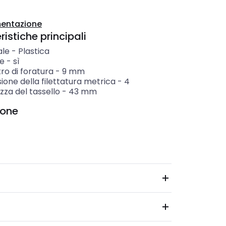
entazione
istiche principali
ale
-
Plastica
te
-
sì
ro di foratura
-
9
mm
one della filettatura metrica
-
4
za del tassello
-
43
mm
ione