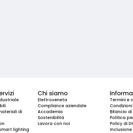
ervizi
Chi siamo
Informaz
dustriale
Elettroveneta
Termini e 
ili
Compliance aziendale
Condizioni
ateriali di
Accademia
Bilancio di
Sostenibilità
Politica pe
ion
Lavora con noi
Policy di D
smart lighting
Inclusione 