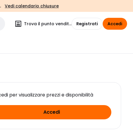
.
Vedi calendario chiusure
Trova il punto vendita
Registrati
Accedi
edi per visualizzare prezzi e disponibilità
Accedi