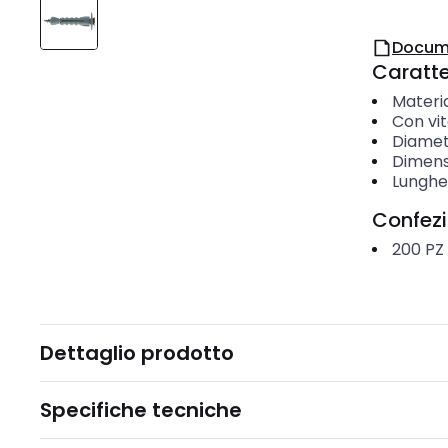
Docum
Caratter
Materi
Con vi
Diamet
Dimensi
Lunghez
Confez
200
PZ
Dettaglio prodotto
Specifiche tecniche