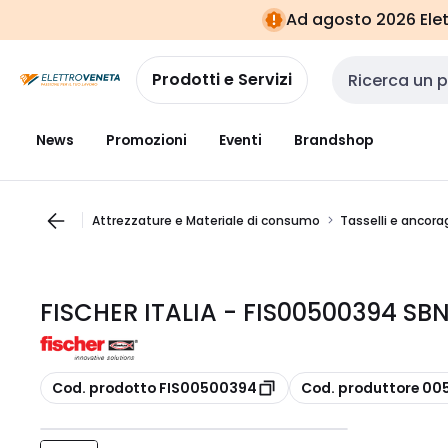
Vai alla
Vai
Ad agosto 2026 Elett
navigazione
alla
pagina
Prodotti e Servizi
Cerca input
News
Promozioni
Eventi
Brandshop
Attrezzature e Materiale di consumo
Tasselli e ancora
FISCHER ITALIA - FIS00500394 SB
copia
copia
Cod. prodotto FIS00500394
Cod. produttore 0