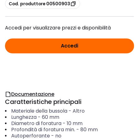
copia
Cod. produttore 00500903
Accedi per visualizzare prezzi e disponibilità
Accedi
Documentazione
Caratteristiche principali
Materiale della bussola
-
Altro
Lunghezza
-
60
mm
Diametro di foratura
-
10
mm
Profondità di foratura min.
-
80
mm
Autoperforante
-
no