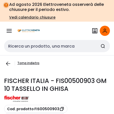
Vai alla
Vai
Ad agosto 2026 Elettroveneta osserverà delle
navigazione
alla
chiusure per il periodo estivo.
pagina
Vedi calendario chiusure
Cerca input
Torna indietro
FISCHER ITALIA - FIS00500903 GM
10 TASSELLO IN GHISA
copia
Cod. prodotto FIS00500903