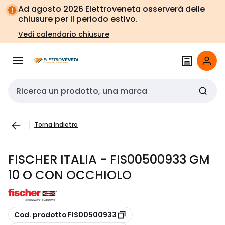
Vai alla
Vai
Ad agosto 2026 Elettroveneta osserverà delle
navigazione
alla
chiusure per il periodo estivo.
pagina
Vedi calendario chiusure
Cerca input
Torna indietro
FISCHER ITALIA - FIS00500933 GM
10 O CON OCCHIOLO
copia
Cod. prodotto FIS00500933