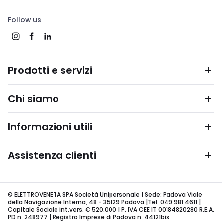
Follow us
Prodotti e servizi
Chi siamo
Informazioni utili
Assistenza clienti
© ELETTROVENETA SPA Società Unipersonale | Sede: Padova Viale
della Navigazione Interna, 48 - 35129 Padova |Tel. 049 981 4611 |
Capitale Sociale int.vers. € 520.000 | P. IVA CEE IT 00184820280 R.E.A.
PD n. 248977 | Registro Imprese di Padova n. 44121bis