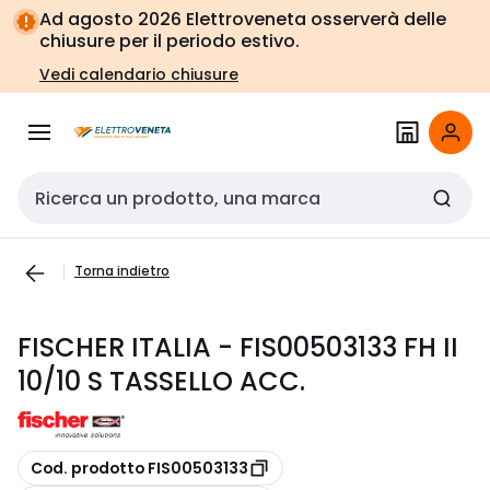
Vai alla
Vai
Ad agosto 2026 Elettroveneta osserverà delle
navigazione
alla
chiusure per il periodo estivo.
pagina
Vedi calendario chiusure
Cerca input
Torna indietro
FISCHER ITALIA - FIS00503133 FH II
10/10 S TASSELLO ACC.
copia
Cod. prodotto FIS00503133