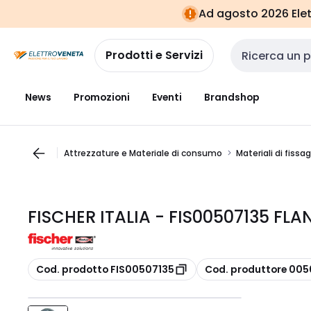
Vai alla
Vai
Ad agosto 2026 Elett
navigazione
alla
pagina
Prodotti e Servizi
Cerca input
News
Promozioni
Eventi
Brandshop
Attrezzature e Materiale di consumo
Materiali di fissa
FISCHER ITALIA - FIS00507135 FL
copia
copia
Cod. prodotto FIS00507135
Cod. produttore 005