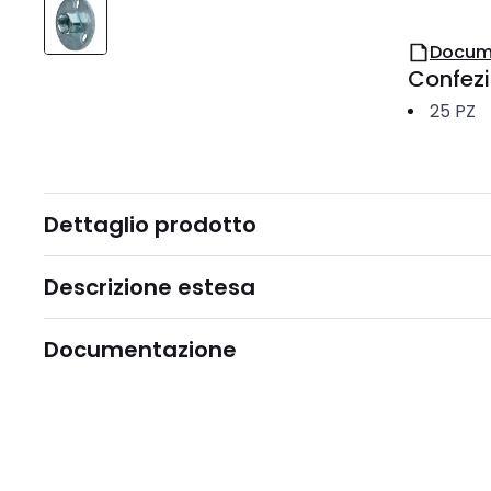
Docum
Confez
25
PZ
Dettaglio prodotto
Descrizione estesa
Documentazione