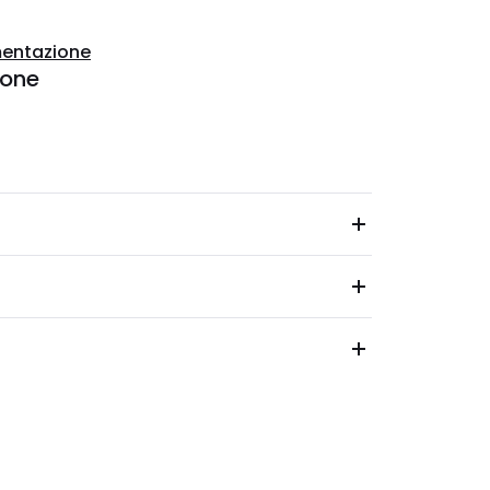
entazione
ione