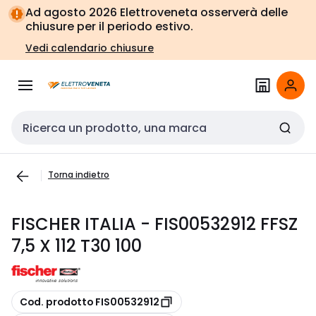
Vai alla
Vai
Ad agosto 2026 Elettroveneta osserverà delle
navigazione
alla
chiusure per il periodo estivo.
pagina
Vedi calendario chiusure
Cerca input
Torna indietro
FISCHER ITALIA - FIS00532912 FFSZ
7,5 X 112 T30 100
copia
Cod. prodotto FIS00532912