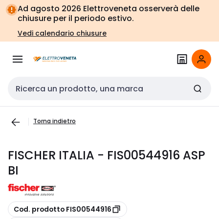
Vai alla
Vai
Ad agosto 2026 Elettroveneta osserverà delle
navigazione
alla
chiusure per il periodo estivo.
pagina
Vedi calendario chiusure
Cerca input
Torna indietro
FISCHER ITALIA - FIS00544916 ASP
BI
copia
Cod. prodotto FIS00544916