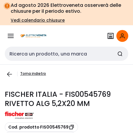
Vai alla
Vai
Ad agosto 2026 Elettroveneta osserverà delle
navigazione
alla
chiusure per il periodo estivo.
pagina
Vedi calendario chiusure
Cerca input
Torna indietro
FISCHER ITALIA - FIS00545769
RIVETTO ALG 5,2X20 MM
copia
Cod. prodotto FIS00545769