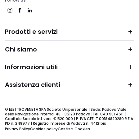
Follow us
Prodotti e servizi
Chi siamo
Informazioni utili
Assistenza clienti
© ELETTROVENETA SPA Società Unipersonale | Sede: Padova Viale
della Navigazione Interna, 48 - 35129 Padova |Tel. 049 981 4611 |
Capitale Sociale int.vers. € 520.000 | P. IVA CEE IT 00184820280 R.E.A.
PD n. 248977 | Registro Imprese di Padova n. 44121bis
Privacy Policy
Cookies policy
Gestisci Cookies