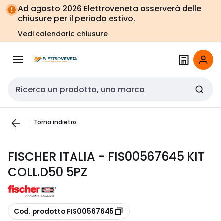
Vai alla
Vai
Ad agosto 2026 Elettroveneta osserverà delle
navigazione
alla
chiusure per il periodo estivo.
pagina
Vedi calendario chiusure
Cerca input
Torna indietro
FISCHER ITALIA - FIS00567645 KIT
COLL.D50 5PZ
copia
Cod. prodotto FIS00567645