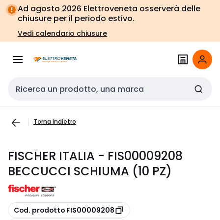
Vai alla
Vai
Ad agosto 2026 Elettroveneta osserverà delle
navigazione
alla
chiusure per il periodo estivo.
pagina
Vedi calendario chiusure
Cerca input
Torna indietro
FISCHER ITALIA - FIS00009208
BECCUCCI SCHIUMA (10 PZ)
copia
Cod. prodotto FIS00009208